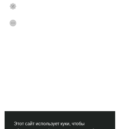
Смотреть Страницы
Нравлики
Популярные посты
Найти сообщения
Фонд
Акции
Работа
Форумы
Кинозал
Игры
Разработчики
Этот сайт использует куки, чтобы