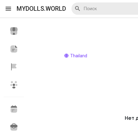
MYDOLLS.WORLD
Смотреть Действа
Я организатор
Thailand
Смотреть Блоги
Смотреть Базар
Нет 
Смотреть Группы
Мои группы