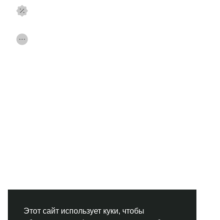
Смотреть Страницы
Нравлики
Популярные посты
Найти сообщения
Фонд
Акции
Работа
Форумы
Кинозал
Игры
Разработчики
Этот сайт использует куки, чтобы