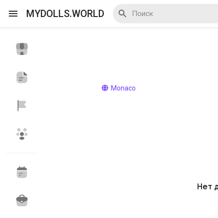
MYDOLLS.WORLD
Смотреть Действа
Я организатор
Monaco
Смотреть Блоги
Смотреть Базар
Нет 
Смотреть Группы
Мои группы