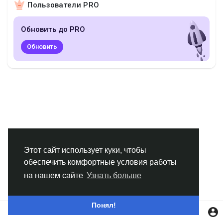
Пользователи PRO
Смотреть Группы
Обновить до PRO
Мои группы
Обновить
Смотреть Страницы
Нравлики
Этот сайт использует куки, чтобы
обеспечить комфортные условия работы
Популярные посты
на нашем сайте
Узнать больше
Найти сообщения
Понял!