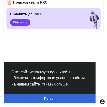
Пользователи PRO
Смотреть Группы
Обновить до PRO
Мои группы
Обновить
Смотреть Страницы
Нравлики
Этот сайт использует куки, чтобы
обеспечить комфортные условия работы
Популярные посты
на нашем сайте
Узнать больше
Найти сообщения
Понял!