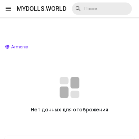
MYDOLLS.WORLD
Смотреть Действа
Armenia
Я организатор
Смотреть Блоги
Нет данных для отображения
Смотреть Базар