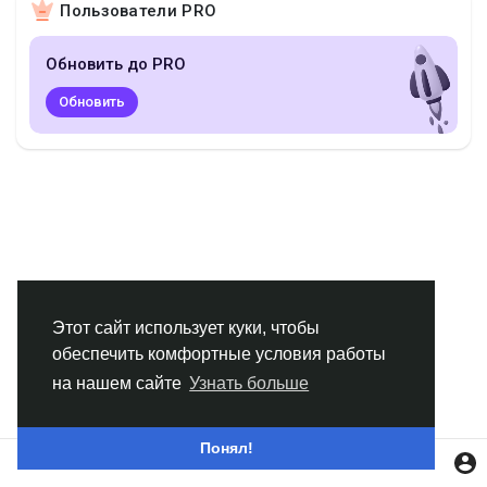
Пользователи PRO
Смотреть Группы
Обновить до PRO
Мои группы
Обновить
Смотреть Страницы
Нравлики
Этот сайт использует куки, чтобы
обеспечить комфортные условия работы
Популярные посты
на нашем сайте
Узнать больше
Найти сообщения
Понял!