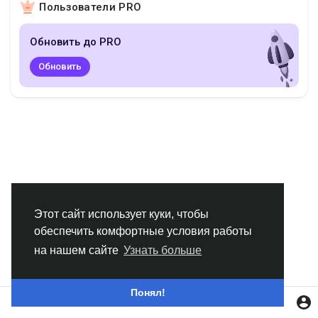
Пользователи PRO
Смотреть Группы
Обновить до PRO
Мои группы
Обновить
Смотреть Страницы
Нравлики
Этот сайт использует куки, чтобы
обеспечить комфортные условия работы
Популярные посты
на нашем сайте
Узнать больше
Найти сообщения
Понял!