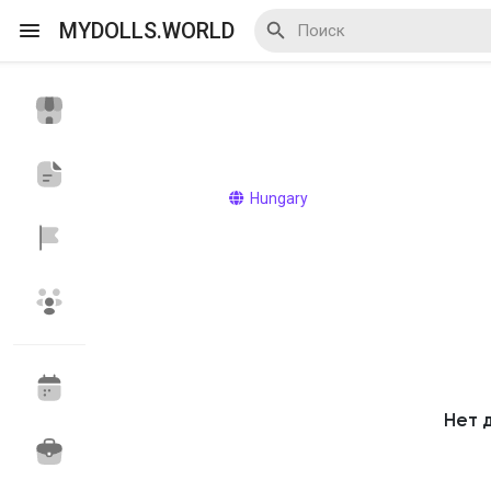
MYDOLLS.WORLD
Смотреть Действа
Я организатор
Hungary
Смотреть Блоги
Смотреть Базар
Нет 
Смотреть Группы
Мои группы