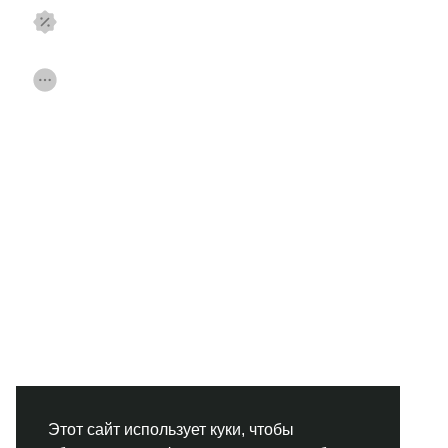
Смотреть Страницы
Нравлики
Популярные посты
Найти сообщения
Фонд
Акции
Работа
Форумы
Кинозал
Игры
Разработчики
Этот сайт использует куки, чтобы