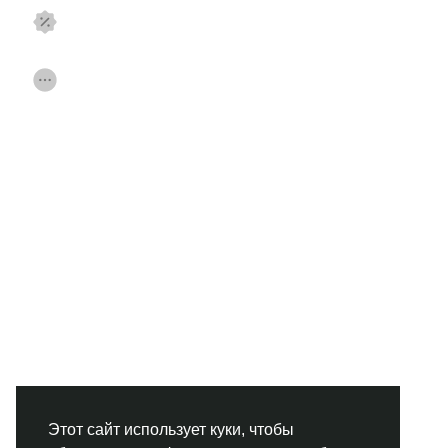
Смотреть Страницы
Нравлики
Популярные посты
Найти сообщения
Фонд
Акции
Работа
Форумы
Кинозал
Игры
Разработчики
Этот сайт использует куки, чтобы