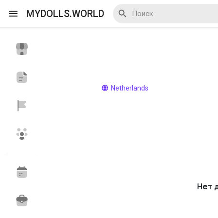
MYDOLLS.WORLD
Смотреть Действа
Я организатор
Netherlands
Смотреть Блоги
Смотреть Базар
Нет 
Смотреть Группы
Мои группы