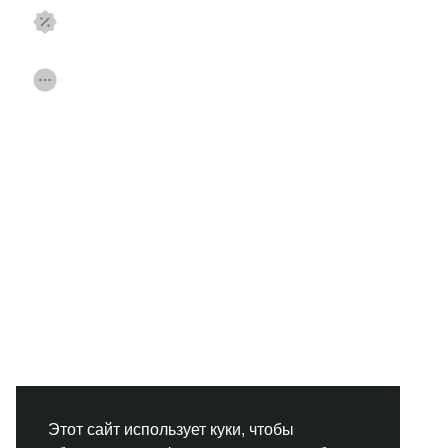
Смотреть Страницы
Нравлики
Популярные посты
Найти сообщения
Фонд
Акции
Работа
Форумы
Кинозал
Игры
Разработчики
Этот сайт использует куки, чтобы