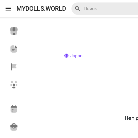
MYDOLLS.WORLD
Смотреть Действа
Я организатор
Japan
Смотреть Блоги
Смотреть Базар
Нет 
Смотреть Группы
Мои группы