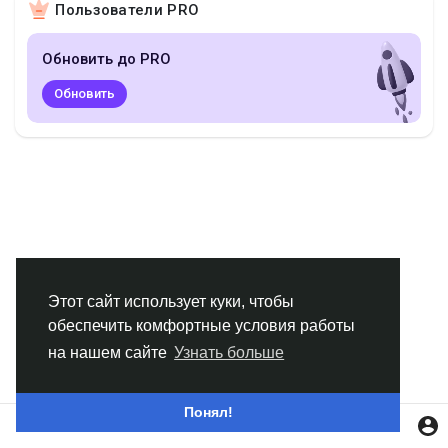
Пользователи PRO
Смотреть Группы
Обновить до PRO
Мои группы
Обновить
Смотреть Страницы
Нравлики
Этот сайт использует куки, чтобы
обеспечить комфортные условия работы
Популярные посты
на нашем сайте
Узнать больше
Найти сообщения
Понял!