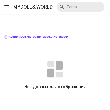
MYDOLLS.WORLD
Смотреть Действа
South Georgia South Sandwich Islands
Я организатор
Смотреть Блоги
Нет данных для отображения
Смотреть Базар