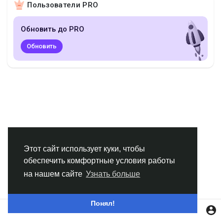
Пользователи PRO
Смотреть Группы
Обновить до PRO
Мои группы
Обновить
Смотреть Страницы
Нравлики
Этот сайт использует куки, чтобы
обеспечить комфортные условия работы
Популярные посты
на нашем сайте
Узнать больше
Найти сообщения
Понял!