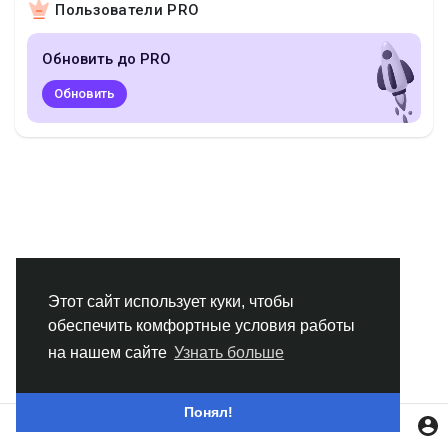
Пользователи PRO
Смотреть Группы
Обновить до PRO
Мои группы
Обновить
Смотреть Страницы
Нравлики
Этот сайт использует куки, чтобы
обеспечить комфортные условия работы
Популярные посты
на нашем сайте
Узнать больше
Найти сообщения
Понял!