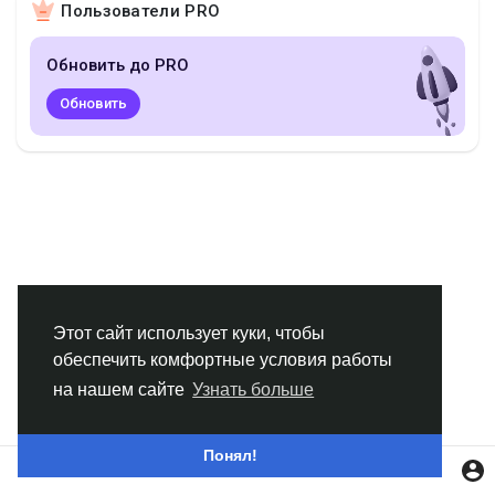
Пользователи PRO
Смотреть Группы
Обновить до PRO
Мои группы
Обновить
Смотреть Страницы
Нравлики
Этот сайт использует куки, чтобы
обеспечить комфортные условия работы
Популярные посты
на нашем сайте
Узнать больше
Найти сообщения
Понял!