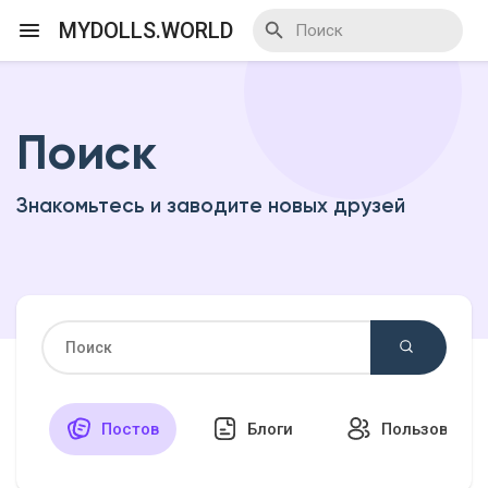
MYDOLLS.WORLD
Поиск
Смотреть Действа
Знакомьтесь и заводите новых друзей
Я организатор
Смотреть Блоги
Смотреть Базар
Постов
Блоги
Пользовател