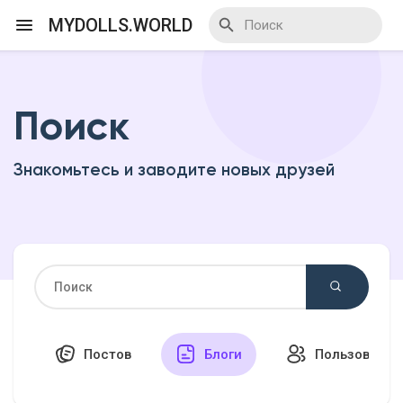
MYDOLLS.WORLD
Поиск
Смотреть Действа
Знакомьтесь и заводите новых друзей
Я организатор
Смотреть Блоги
Смотреть Базар
Постов
Блоги
Пользовател