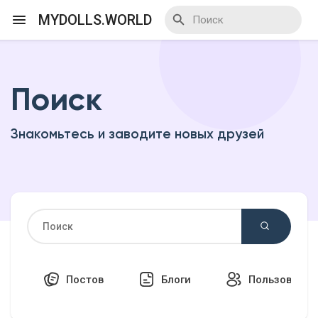
MYDOLLS.WORLD
Поиск
Смотреть Действа
Знакомьтесь и заводите новых друзей
Я организатор
Смотреть Блоги
Смотреть Базар
Постов
Блоги
Пользовател