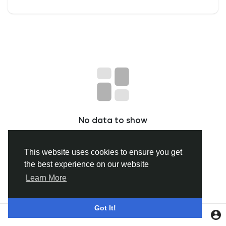
Discover Gruppi
My Groups
Discover Pagine
No data to show
le pagine che mi piacciono
This website uses cookies to ensure you get
the best experience on our website
Popular Posts
Learn More
Discover Posts
Got It!