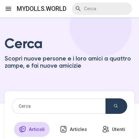
MYDOLLS.WORLD
Cerca
Discover Events
Scopri nuove persone e i loro amici a quattro
My Events
zampe, e fai nuove amicizie
Discover Blogs
Discover Marketplace
Articoli
Articles
Utenti