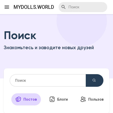
MYDOLLS.WORLD
Поиск
Смотреть Действа
Знакомьтесь и заводите новых друзей
Я организатор
Смотреть Блоги
Смотреть Базар
Постов
Блоги
Пользовател