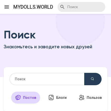
MYDOLLS.WORLD
Поиск
Смотреть Действа
Знакомьтесь и заводите новых друзей
Я организатор
Смотреть Блоги
Смотреть Базар
Постов
Блоги
Пользовател