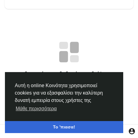
Ανακάλυψε Ομάδες
οι Ομάδες μου
Ανακάλυψε Σελίδες
δεν υπάρχουν δεδομένα να δείξουμε
Σελίδες που μου αρέσουν
Αυτή η online Κοινότητα χρησιμοποιεί
cookies για να εξασφαλίσει την καλύτερη
δυνατή εμπειρία στους χρήστες της
Δημοφιλείς δημοσιεύσεις
Μάθε περισσότερα
Discover Posts
Το 'πιασα!