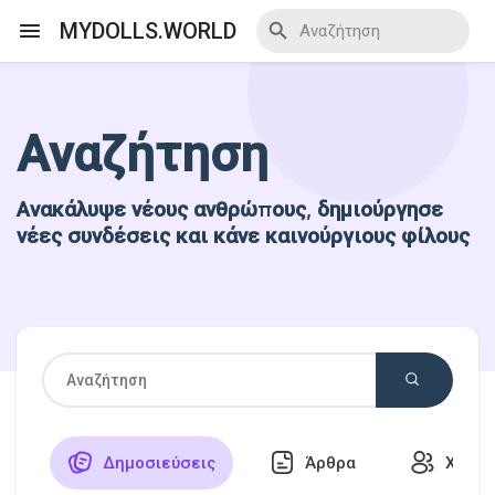
MYDOLLS.WORLD
Αναζήτηση
Ανακάλυψε Events
Ανακάλυψε νέους ανθρώπους, δημιούργησε
Τα events μου
νέες συνδέσεις και κάνε καινούργιους φίλους
Ανακάλυψε Blogs
Ανακάλυψε Marketplace
Δημοσιεύσεις
Άρθρα
Χρήστ