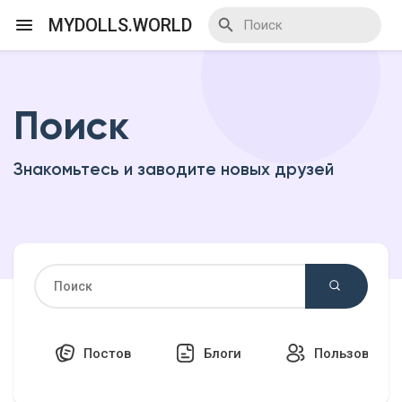
MYDOLLS.WORLD
Поиск
Смотреть Действа
Знакомьтесь и заводите новых друзей
Я организатор
Смотреть Блоги
Смотреть Базар
Постов
Блоги
Пользовател