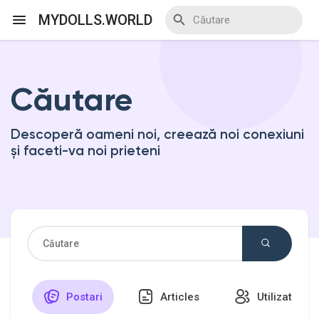
MYDOLLS.WORLD
Căutare
Discover Events
Descoperă oameni noi, creează noi conexiuni
My Events
și faceti-va noi prieteni
Discover Blogs
Discover Marketplace
Postari
Articles
Utilizatori