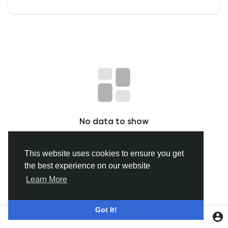
Discover Grupuri
My Groups
Discover Pagini
No data to show
Pagini apreciate
This website uses cookies to ensure you get
the best experience on our website
Popular Posts
Learn More
Discover Posts
Got It!