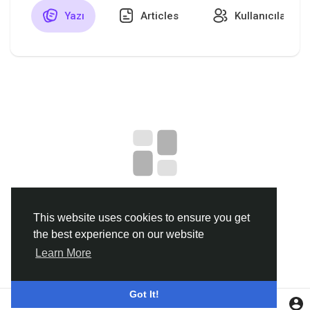
Yazı
Articles
Kullanıcılar
Discover Gruplar
My Groups
Discover Sayfalar
sayfaları sevdim
No data to show
This website uses cookies to ensure you get
the best experience on our website
Popular Posts
Learn More
Discover Posts
Got It!