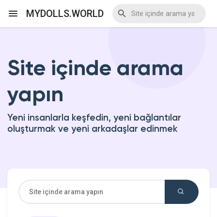
MYDOLLS.WORLD
Site içinde arama
Discover Events
yapın
My Events
Yeni insanlarla keşfedin, yeni bağlantılar
oluşturmak ve yeni arkadaşlar edinmek
Discover Blogs
Discover Marketplace