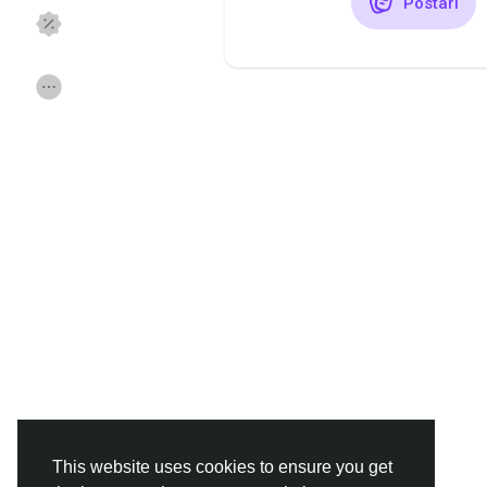
Postari
Discover Pagini
Pagini apreciate
Popular Posts
Discover Posts
Funding
Offers
Jobs
Forums
Movies
Jocuri
Developers
This website uses cookies to ensure you get