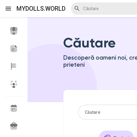
MYDOLLS.WORLD
Căutare
Discover Events
My Events
Descoperă oameni noi, cree
prieteni
Discover Blogs
Discover Marketplace
Discover Grupuri
My Groups