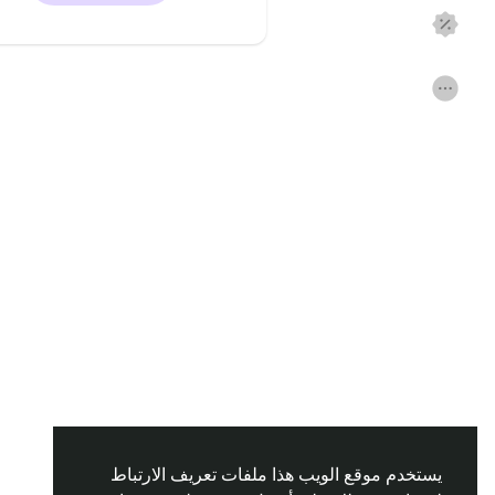
اكتشف الصفحات
صفحات اعجبت بها
المنشورات المشهورة
اكتشف المشاركات
التمويل
مفاوضاتي
وظائف
المنتديات
الافلام
الألعاب
المطوريين
يستخدم موقع الويب هذا ملفات تعريف الارتباط