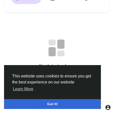
Discover Groupes
My Groups
Discover Pages
aimé les pages
No data to show
This website uses cookies to ensure you get
the best experience on our website
Popular Posts
Learn More
Discover Posts
Got It!