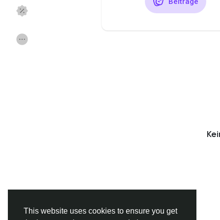
Beiträge
Discover Seiten
mochte der Seiten
Beliebte Beiträge
Beiträge entdecke
Finanzierung
Angebote
Ke
Jobs
Foren
Filme
Spiele
Entwickler
This website uses cookies to ensure you get