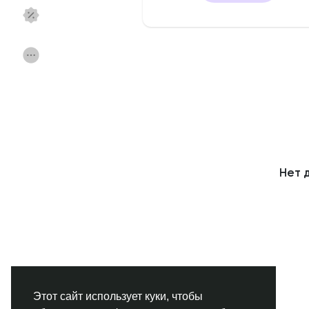
Смотреть Страницы
Нравлики
Популярные посты
Найти сообщения
Фонд
Акции
Нет 
Работа
Форумы
Кинозал
Игры
Разработчики
Этот сайт использует куки, чтобы