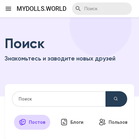
MYDOLLS.WORLD
Поиск
Смотреть Действа
Знакомьтесь и заводите новых друзей
Я организатор
Смотреть Блоги
Смотреть Базар
Постов
Блоги
Пользовател