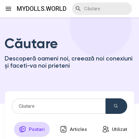
MYDOLLS.WORLD
Căutare
Discover Events
Descoperă oameni noi, creează noi conexiuni
My Events
și faceti-va noi prieteni
Discover Blogs
Discover Marketplace
Postari
Articles
Utilizatori