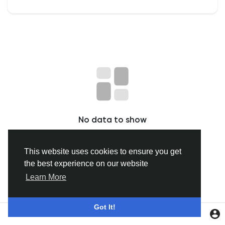
Discover Grupuri
My Groups
Discover Pagini
No data to show
Pagini apreciate
This website uses cookies to ensure you get
the best experience on our website
Popular Posts
Learn More
Discover Posts
Got It!