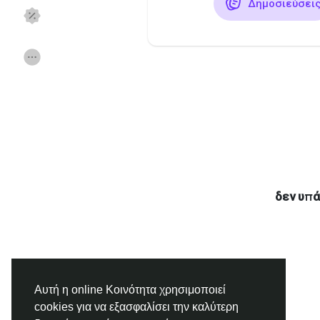
Δημοσιεύσει
Ανακάλυψε Σελίδες
Σελίδες που μου
Δημοφιλείς δημοσιεύσεις
Discover Posts
Χρηματοδότηση
Προσφορές
δεν υπά
Εργασίες
Forum
Ταινίες
Παιχνίδια
Αυτή η online Κοινότητα χρησιμοποιεί
Developers
cookies για να εξασφαλίσει την καλύτερη