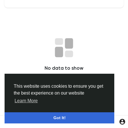
Discover Grupuri
My Groups
Discover Pagini
No data to show
Pagini apreciate
This website uses cookies to ensure you get
the best experience on our website
Popular Posts
Learn More
Discover Posts
Got It!