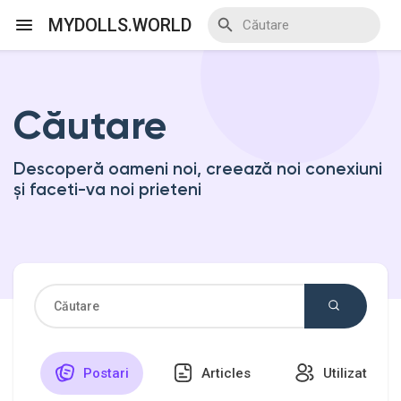
MYDOLLS.WORLD
Căutare
Discover Events
Descoperă oameni noi, creează noi conexiuni
My Events
și faceti-va noi prieteni
Discover Blogs
Discover Marketplace
Postari
Articles
Utilizatori