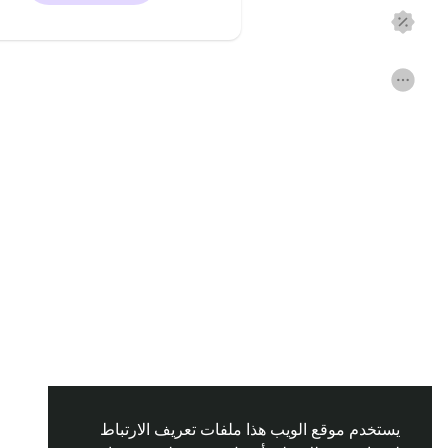
اكتشف الصفحات
صفحات اعجبت بها
المنشورات المشهورة
اكتشف المشاركات
التمويل
مفاوضاتي
وظائف
المنتديات
الافلام
الألعاب
المطوريين
يستخدم موقع الويب هذا ملفات تعريف الارتباط