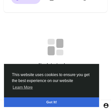
Discover Groupes
My Groups
Discover Pages
aimé les pages
No data to show
This website uses cookies to ensure you get
the best experience on our website
Popular Posts
Learn More
Discover Posts
Got It!