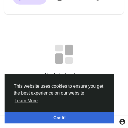
Discover Groupes
My Groups
Discover Pages
aimé les pages
No data to show
This website uses cookies to ensure you get
the best experience on our website
Popular Posts
Learn More
Discover Posts
Got It!