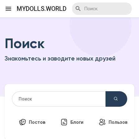
MYDOLLS.WORLD
Поиск
Смотреть Действа
Знакомьтесь и заводите новых друзей
Я организатор
Смотреть Блоги
Смотреть Базар
Постов
Блоги
Пользовател