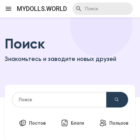
MYDOLLS.WORLD
Поиск
Смотреть Действа
Знакомьтесь и заводите новых друзей
Я организатор
Смотреть Блоги
Смотреть Базар
Постов
Блоги
Пользовател