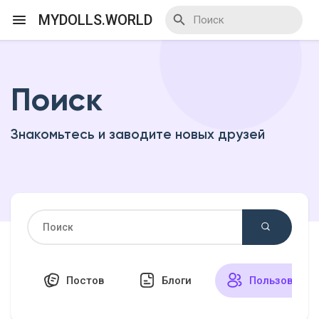
MYDOLLS.WORLD
Поиск
Смотреть Действа
Знакомьтесь и заводите новых друзей
Я организатор
Смотреть Блоги
Смотреть Базар
Постов
Блоги
Пользовател