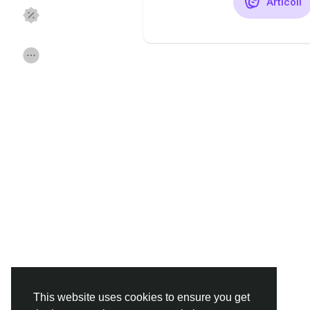
Articoli
Discover Pagine
le pagine che mi 
Popular Posts
Discover Posts
Funding
Offers
Jobs
Forums
Movies
Giochi
Developers
This website uses cookies to ensure you get