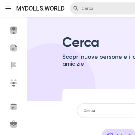
MYDOLLS.WORLD
Cerca
Discover Events
My Events
Scopri nuove persone e i l
amicizie
Discover Blogs
Discover Marketplace
Discover Gruppi
My Groups