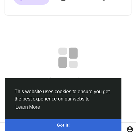
Discover Groupes
My Groups
Discover Pages
aimé les pages
No data to show
This website uses cookies to ensure you get
the best experience on our website
Popular Posts
Learn More
Discover Posts
Got It!