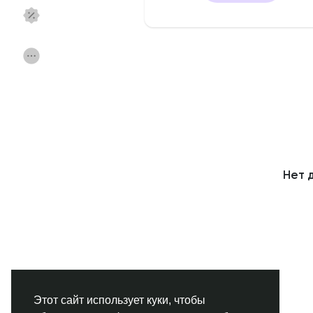
Смотреть Страницы
Нравлики
Популярные посты
Найти сообщения
Фонд
Акции
Нет 
Работа
Форумы
Кинозал
Игры
Разработчики
Этот сайт использует куки, чтобы