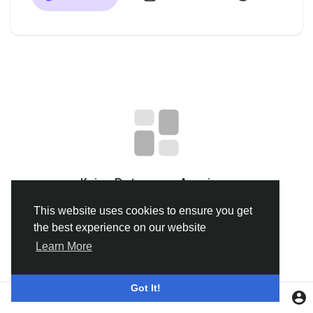
Discover Gruppen
My Groups
Discover Seiten
mochte der Seiten
Keine Daten zum Anzeigen
This website uses cookies to ensure you get
the best experience on our website
Beliebte Beiträge
Learn More
Beiträge entdecken
Got It!