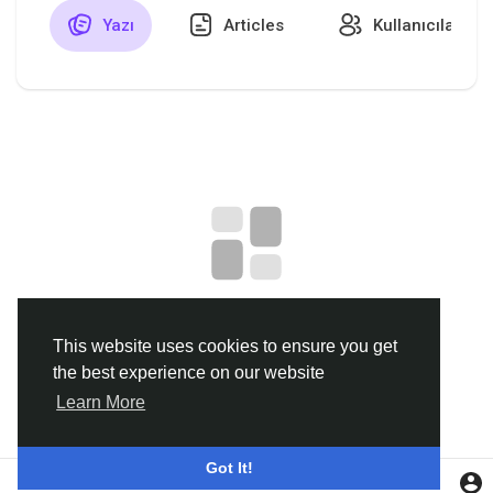
Yazı
Articles
Kullanıcılar
Discover Gruplar
My Groups
Discover Sayfalar
sayfaları sevdim
No data to show
This website uses cookies to ensure you get
the best experience on our website
Popular Posts
Learn More
Discover Posts
Got It!