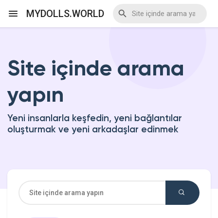
MYDOLLS.WORLD
Site içinde arama
Discover Events
yapın
My Events
Yeni insanlarla keşfedin, yeni bağlantılar
oluşturmak ve yeni arkadaşlar edinmek
Discover Blogs
Discover Marketplace