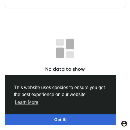
Discover Gruppi
My Groups
Discover Pagine
No data to show
le pagine che mi piacciono
This website uses cookies to ensure you get
the best experience on our website
Popular Posts
Learn More
Discover Posts
Got It!