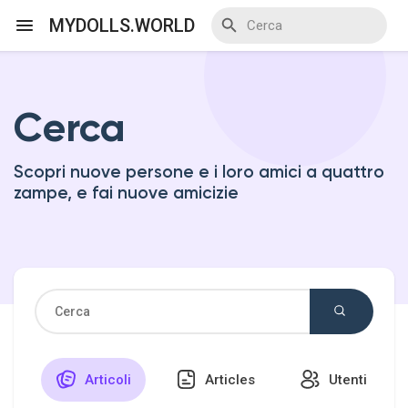
MYDOLLS.WORLD
Cerca
Discover Events
Scopri nuove persone e i loro amici a quattro
My Events
zampe, e fai nuove amicizie
Discover Blogs
Discover Marketplace
Articoli
Articles
Utenti