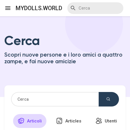
MYDOLLS.WORLD
Cerca
Discover Events
Scopri nuove persone e i loro amici a quattro
My Events
zampe, e fai nuove amicizie
Discover Blogs
Discover Marketplace
Articoli
Articles
Utenti