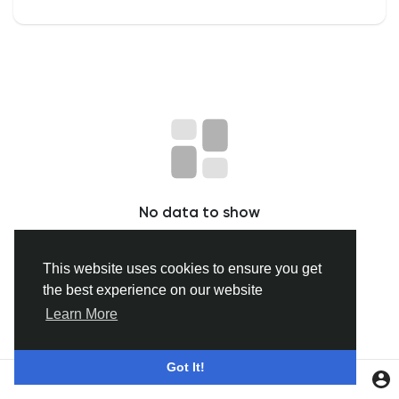
Discover Gruppi
My Groups
Discover Pagine
No data to show
le pagine che mi piacciono
This website uses cookies to ensure you get
the best experience on our website
Popular Posts
Learn More
Discover Posts
Got It!