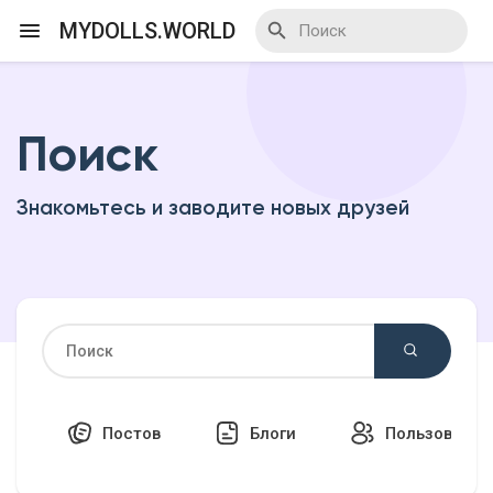
MYDOLLS.WORLD
Поиск
Смотреть Действа
Знакомьтесь и заводите новых друзей
Я организатор
Смотреть Блоги
Смотреть Базар
Постов
Блоги
Пользовател