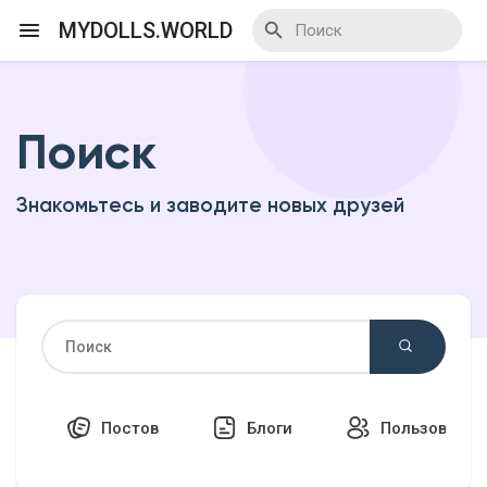
MYDOLLS.WORLD
Поиск
Смотреть Действа
Знакомьтесь и заводите новых друзей
Я организатор
Смотреть Блоги
Смотреть Базар
Постов
Блоги
Пользовател