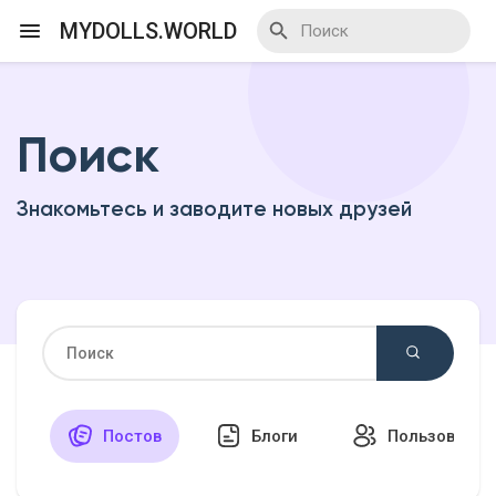
MYDOLLS.WORLD
Поиск
Смотреть Действа
Знакомьтесь и заводите новых друзей
Я организатор
Смотреть Блоги
Смотреть Базар
Постов
Блоги
Пользовател