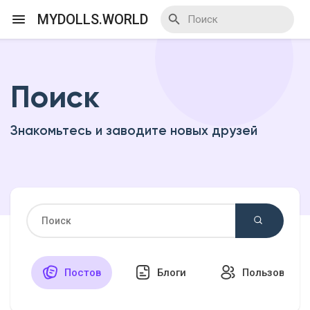
MYDOLLS.WORLD
Поиск
Смотреть Действа
Знакомьтесь и заводите новых друзей
Я организатор
Смотреть Блоги
Смотреть Базар
Постов
Блоги
Пользовател