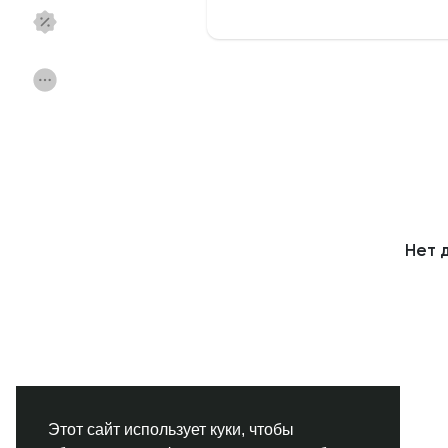
Смотреть Страницы
Нравлики
Популярные посты
Найти сообщения
Фонд
Акции
Нет 
Работа
Форумы
Кинозал
Игры
Разработчики
Этот сайт использует куки, чтобы